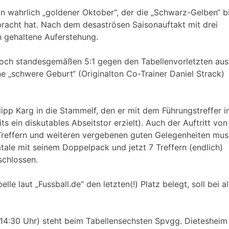
Ein wahrlich „goldener Oktober“, der die „Schwarz-Gelben“ b
bracht hat. Nach dem desaströsen Saisonauftakt mit drei
h gehaltene Auferstehung.
h noch standesgemäßen 5:1 gegen den Tabellenvorletzten aus
ne „schwere Geburt“ (Originalton Co-Trainer Daniel Strack)
lipp Karg in die Stammelf, den er mit dem Führungstreffer i
s ein diskutables Abseitstor erzielt). Auch der Auftritt von
 Treffern und weiteren vergebenen guten Gelegenheiten mus
tale mit seinem Doppelpack und jetzt 7 Treffern (endlich)
chlossen.
e laut „Fussball.de“ den letzten(!) Platz belegt, soll bei al
:30 Uhr) steht beim Tabellensechsten Spvgg. Dietesheim