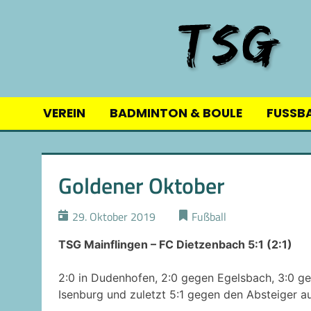
Skip
to
content
VEREIN
BADMINTON & BOULE
FUSSB
Goldener Oktober
29. Oktober 2019
Fußball
TSG Mainflingen – FC Dietzenbach 5:1 (2:1)
2:0 in Dudenhofen, 2:0 gegen Egelsbach, 3:0 ge
Isenburg und zuletzt 5:1 gegen den Absteiger a