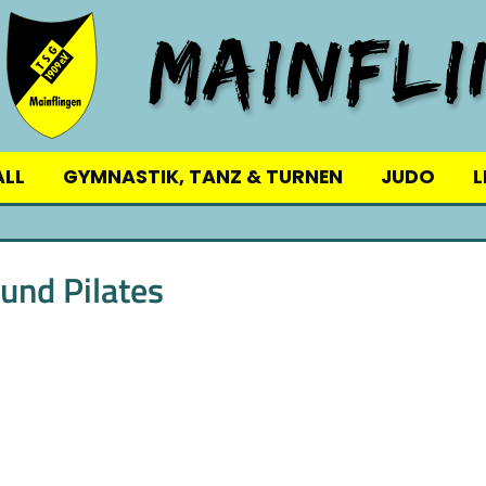
ALL
GYMNASTIK, TANZ & TURNEN
JUDO
L
und Pilates