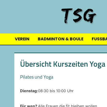
Skip
to
content
VEREIN
BADMINTON & BOULE
FUSSB
Übersicht Kurszeiten Yoga 
Pilates und Yoga
Dienstag:
08:30 bis 10:00 Uhr
Für wen?
Alle Frauen die fit bleiben wollen