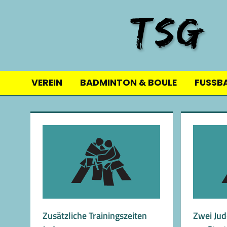
Skip
to
content
VEREIN
BADMINTON & BOULE
FUSSB
Zusätzliche Trainingszeiten
Zwei Jud