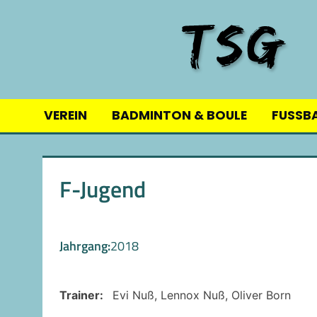
Skip
to
content
VEREIN
BADMINTON & BOULE
FUSSB
F-Jugend
Jahrgang:
2018
Trainer:
Evi Nuß, Lennox Nuß, Oliver Born