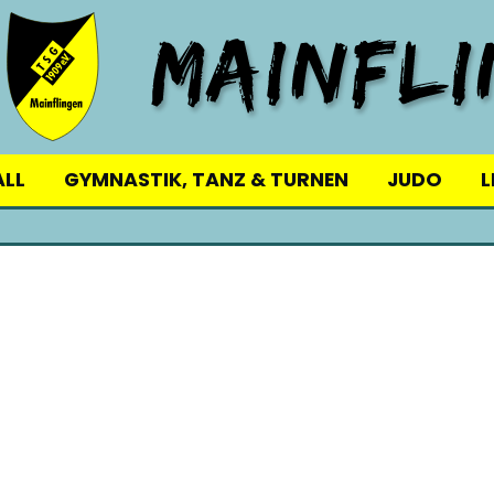
ALL
GYMNASTIK, TANZ & TURNEN
JUDO
L