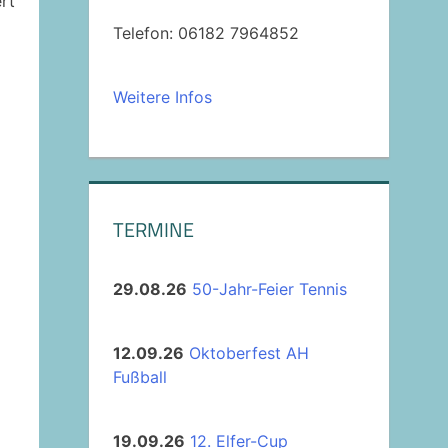
rt
Telefon: 06182 7964852
Weitere Infos
TERMINE
29.08.26
50-Jahr-Feier Tennis
12.09.26
Oktoberfest AH
Fußball
19.09.26
12. Elfer-Cup