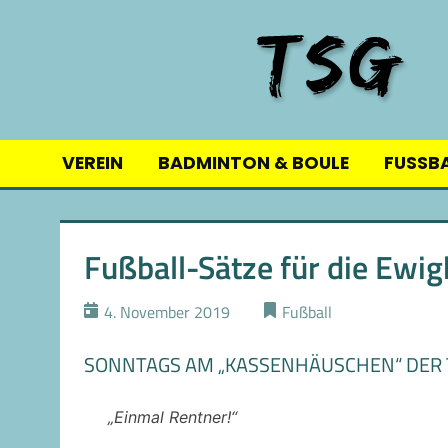
Skip
to
content
VEREIN
BADMINTON & BOULE
FUSSB
Fußball-Sätze für die Ewig
4. November 2019
Fußball
SONNTAGS AM „KASSENHÄUSCHEN“ DER 
„Einmal Rentner!“