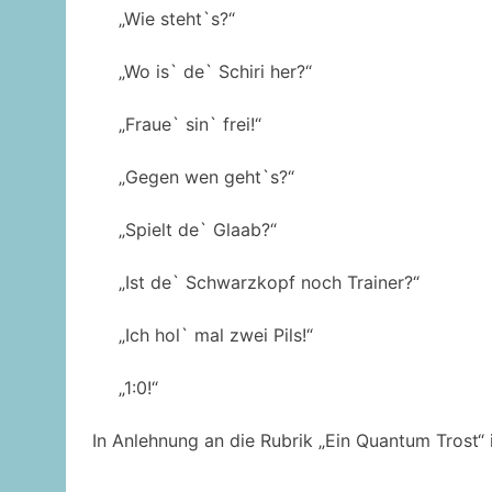
„Wie steht`s?“
„Wo is` de` Schiri her?“
„Fraue` sin` frei!“
„Gegen wen geht`s?“
„Spielt de` Glaab?“
„Ist de` Schwarzkopf noch Trainer?“
„Ich hol` mal zwei Pils!“
„1:0!“
In Anlehnung an die Rubrik „Ein Quantum Trost“ in