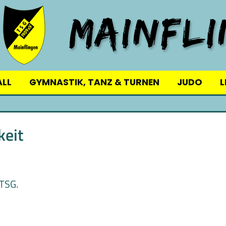
ALL
GYMNASTIK, TANZ & TURNEN
JUDO
L
keit
TSG.