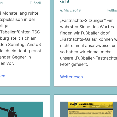
sich!
19
Fußball
4. März 2019
Fußbal
i Monate lang ruhte
spielsaison in der
„Fastnachts-Sitzungen“ -im
liga.
wahrsten Sinne des Wortes-
Tabellenfünften TSG
finden wir Fußballer doof,
burg stellt sich am
„Fastnachts-Galas“ können w
en Sonntag, Anstoß
nicht einmal ansatzweise, un
leich ein richtig ernst
so haben wir einmal mehr
nder Gegner in
unsere „Fußballer-Fastnachts
en vor.
Fete“ gefeiert.
en...
Weiterlesen...