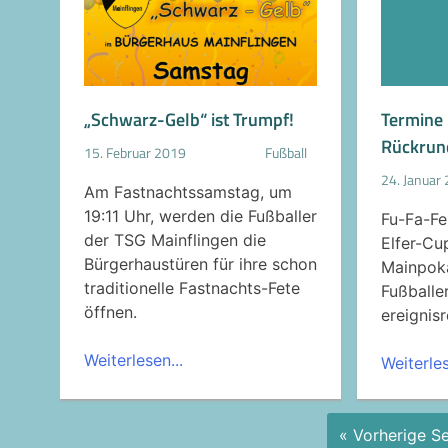
Termine
„Schwarz-Gelb“ ist Trumpf!
Rückrun
15. Februar 2019
Fußball
24. Januar
Am Fastnachtssamstag, um
19:11 Uhr, werden die Fußballer
Fu-Fa-Fe
der TSG Mainflingen die
Elfer-Cu
Bürgerhaustüren für ihre schon
Mainpoka
traditionelle Fastnachts-Fete
Fußballe
öffnen.
ereignisr
Weiterlesen...
Weiterles
« Vorherige Se