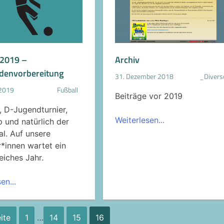
 2019 –
Archiv
denvorbereitung
31. Dezember 2018
_Divers
 2019
Fußball
Beiträge vor 2019
, D-Jugendturnier,
Weiterlesen...
p und natürlich der
l. Auf unsere
r*innen wartet ein
eiches Jahr.
en...
ite
1
…
14
15
16