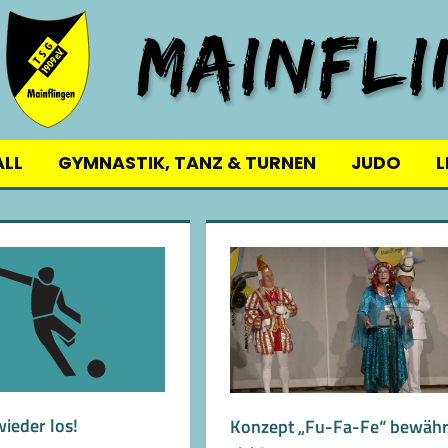
ALL
GYMNASTIK, TANZ & TURNEN
JUDO
L
wieder los!
Konzept „Fu-Fa-Fe“ bewähr