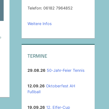
Telefon: 06182 7964852
Weitere Infos
e
TERMINE
29.08.26
50-Jahr-Feier Tennis
12.09.26
Oktoberfest AH
Fußball
19.09.26
12. Elfer-Cup