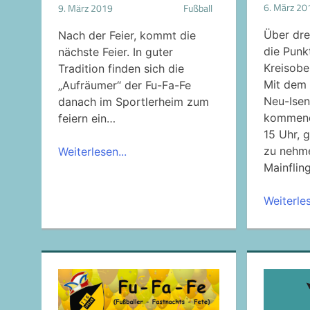
6. März 20
9. März 2019
Fußball
Über dre
Nach der Feier, kommt die
die Punkt
nächste Feier. In guter
Kreisober
Tradition finden sich die
Mit dem 
„Aufräumer“ der Fu-Fa-Fe
Neu-Isen
danach im Sportlerheim zum
kommend
feiern ein…
15 Uhr, g
zu nehme
Weiterlesen...
Mainfling
Weiterles