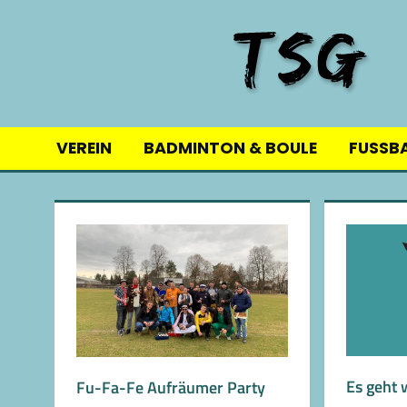
Skip
to
content
VEREIN
BADMINTON & BOULE
FUSSB
Es geht 
Fu-Fa-Fe Aufräumer Party